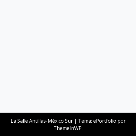
La Salle Antillas-México Sur
|
Tema: ePortfolio por
ThemeInWP
.