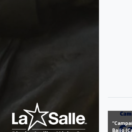
“Campañ
Bajío (