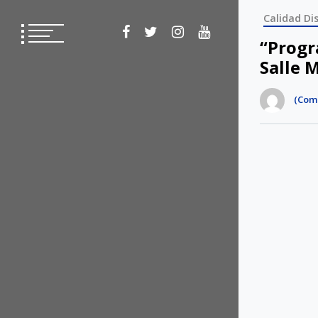
Calidad Dis
“Progr
Salle 
(Com