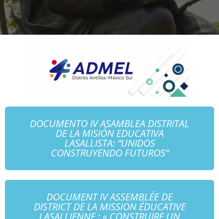
DOCUMENTO IV ASAMBLEA DISTRITAL
DE LA MISIÓN EDUCATIVA
LASALLISTA: “UNIDOS
CONSTRUYENDO FUTUROS”
DOCUMENT IV ASSEMBLÉE DE
DISTRICT DE LA MISSION ÉDUCATIVE
LASALLIENNE : « CONSTRUIRE UN